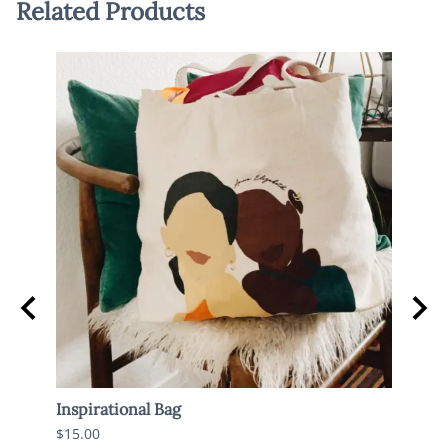
Related Products
Inspirational Bag
Decor
$15.00
List P