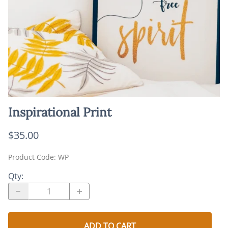
Inspirational Print
$35.00
Product Code
:
WP
Qty
:
ADD TO CART