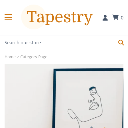
0
Home
>
Category Page